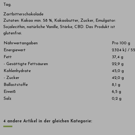
Tag.
Zartbitterschokolade
Zutaten: Kakao min. 58 %, Kakaobutter, Zucker, Emulgator:
Sojalecithin, natürliche Vanille, Stärke, CBD. Das Produkt ist
glutenfrei.
Nährwertangaben
Pro 100 g
Energiewert
2324 kJ / 55
Fett
37,4 g
- Gesättigte Fettsäuren
22,9 g
Kohlenhydrate
45,0 g
- Zucker
42,0 g
Ballaststoffe
8,1 g
Eiweiß
6,5 g
Salz
0,2 g
4 andere Artikel in der gleichen Kategorie: