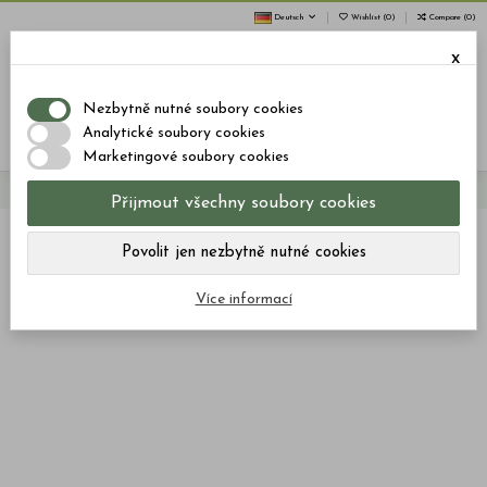
Deutsch
Wishlist (
0
)
Compare (
0
)
x
0
Nezbytně nutné soubory cookies
Menu
Suche
Anmelden
Warenkorb
Analytické soubory cookies
Marketingové soubory cookies
Startseite
Schokolade
SCHOKOLADE: SCHMERZ BESEITIGEN– 20 Stücke, 600mg CBD
Přijmout všechny soubory cookies
Povolit jen nezbytně nutné cookies
Více informací