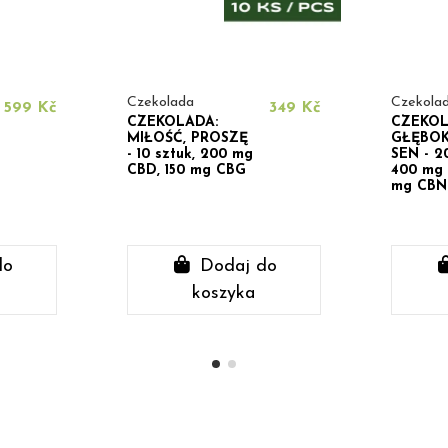
Czekolada
Czekola
599 Kč
349 Kč
CZEKOLADA:
CZEKOL
MIŁOŚĆ, PROSZĘ
GŁĘBOKI
- 10 sztuk, 200 mg
SEN - 20
CBD, 150 mg CBG
400 mg 
mg CBN
do
Dodaj do
koszyka