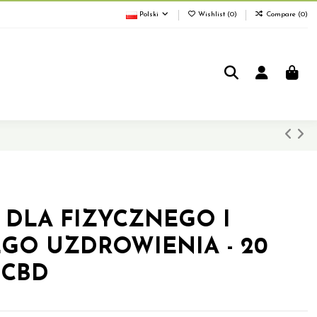
Polski
Wishlist (
0
)
Compare (
0
)
 DLA FIZYCZNEGO I
GO UZDROWIENIA - 20
 CBD