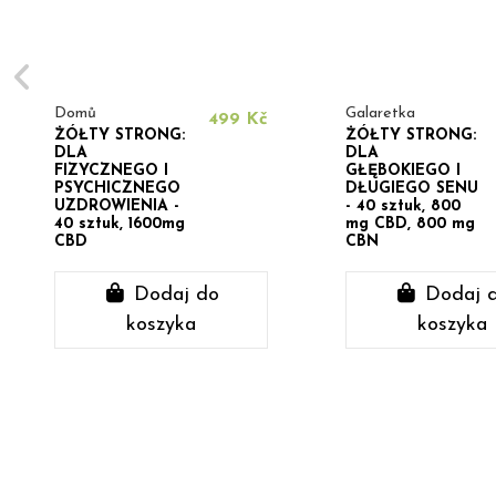
Domů
Galaretka
499 Kč
ŻÓŁTY STRONG:
ŻÓŁTY STRONG:
DLA
DLA
FIZYCZNEGO I
GŁĘBOKIEGO I
PSYCHICZNEGO
DŁUGIEGO SENU
UZDROWIENIA -
- 40 sztuk, 800
40 sztuk, 1600mg
mg CBD, 800 mg
CBD
CBN
Dodaj do
Dodaj 
koszyka
koszyka