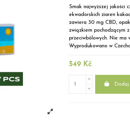
Smak najwyższej jakości 
ekwadorskich ziaren kakao
zawiera 30 mg CBD, opako
związkiem pochodzącym z k
przeciwbólowych. Nie ma w
Wyprodukowano w Czechac
549 Kč
Dodaj