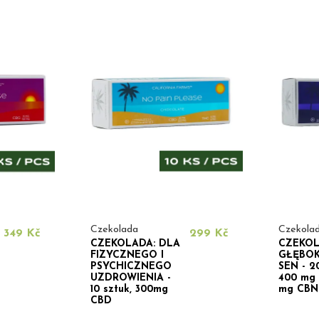
Czekolada
Czekola
349 Kč
299 Kč
CZEKOLADA: DLA
CZEKOL
FIZYCZNEGO I
GŁĘBOKI
PSYCHICZNEGO
SEN - 20
UZDROWIENIA -
400 mg 
10 sztuk, 300mg
mg CBN
CBD