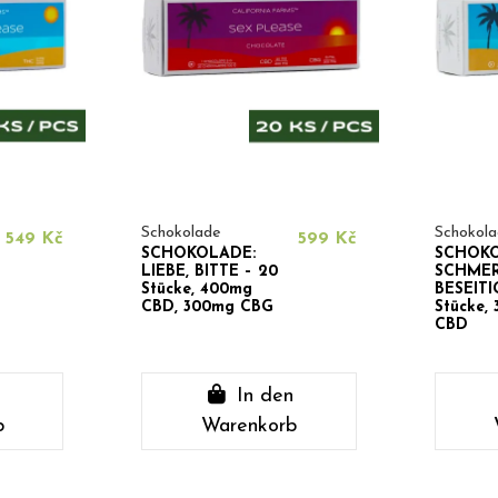
Schokolade
Schokol
549 Kč
599 Kč
SCHOKOLADE:
SCHOKO
LIEBE, BITTE – 20
SCHME
Stücke, 400mg
BESEITI
CBD, 300mg CBG
Stücke,
CBD
n
In den
b
Warenkorb