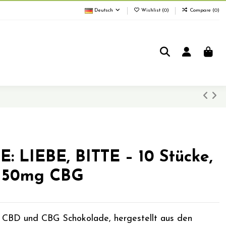
Deutsch
Wishlist (
0
)
Compare (
0
)
LIEBE, BITTE – 10 Stücke,
150mg CBG
ge CBD und CBG Schokolade, hergestellt aus den