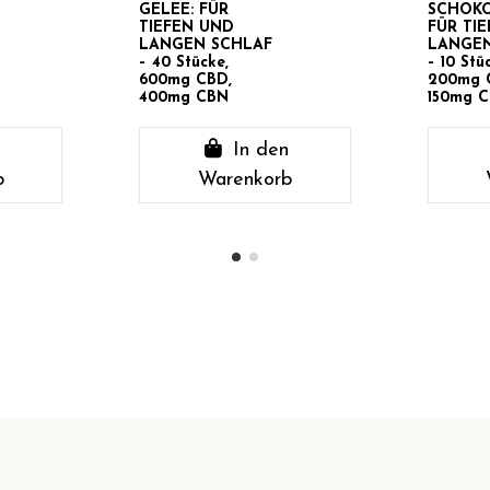
GELEE: FÜR
SCHOKO
TIEFEN UND
FÜR TI
LANGEN SCHLAF
LANGEN
– 40 Stücke,
– 10 Stü
600mg CBD,
200mg 
400mg CBN
150mg 
n
In den
b
Warenkorb