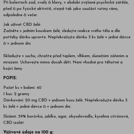
Při bolestech zad, svalů či hlavy, v období zvýšené psychické zátěže,
před či po fyzické aktivitě, stejně tak jako součást rutiny ráno,
odpoledne či večer.
Jak užívat CBD želé:
Začněte s jedním kouskem želé, sledujte reakce svého těla a dle
potřeby dávku upravte. Nepřekračujte dávku 3 ks želé v jedné dávce
či v jednom dni.
Skladujte v suchu, chraňte před teplem, vlhkem, slunečním zářením a
mrazem. Uchovejte mimo dosah dětí. Není vhodné pro těhotné a
kojící ženy.
POPIS:
Počet ks v balení: 40
1 kus: 2 gramy
Dávkování: 20 mg CBD v jednom kusu želé. Nepřekračujte dávku 3
ks želé v jedné dávce či v jednom dni.
Složení: 39% borůvka, jablko, agar, okyselovadlo, kyselina citrónová,
CBD izolát.
Výživové údaje na 100 g: