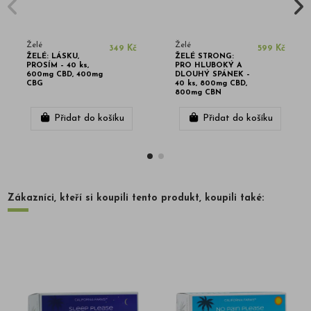
Želé
Želé
349 Kč
599 Kč
ŽELÉ: LÁSKU,
ŽELÉ STRONG:
PROSÍM – 40 ks,
PRO HLUBOKÝ A
600mg CBD, 400mg
DLOUHÝ SPÁNEK –
CBG
40 ks, 800mg CBD,
800mg CBN
Přidat do košíku
Přidat do košíku
Zákazníci, kteří si koupili tento produkt, koupili také: