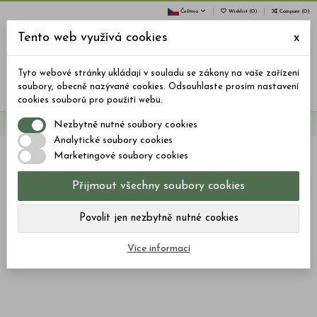
Čeština
Wishlist (
0
)
Compare (
0
)
Tento web využívá cookies
x
0
Tyto webové stránky ukládají v souladu se zákony na vaše zařízení
Menu
Vyhledávání
Přihlásit se
Košík
soubory, obecně nazývané cookies. Odsouhlaste prosím nastavení
cookies souborů pro použití webu.
Nezbytně nutné soubory cookies
Domů
Želé
ŽELÉ: PRO FYZICKOU I PSYCHICKOU ÚLEVU – 40 ks, 800mg CBD
Analytické soubory cookies
Marketingové soubory cookies
Přijmout všechny soubory cookies
Povolit jen nezbytně nutné cookies
Více informací