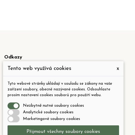
Odkazy
Tento web využívá cookies
x
Všeobecné obchodní podmínky
O nás
Tyto webové stránky ukládají v souladu se zákony na vaše
zařízení soubory, obecně nazývané cookies. Odsouhlaste
Prohlášení o odpovědnosti
prosím nastavení cookies souborů pro použití webu.
Formulář pro odstoupení od smlouvy
Nezbytně nutné soubory cookies
Ochrana osobních údajů - GDPR
Analytické soubory cookies
Marketingové soubory cookies
Podrobně o cookies
Přijmout všechny soubory cookies