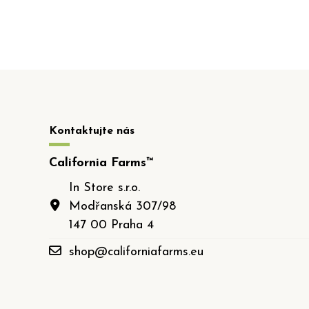
Kontaktujte nás
California Farms™
In Store s.r.o.
Modřanská 307/98
147 00 Praha 4
shop@californiafarms.eu