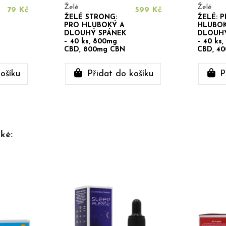
Želé
Želé
79 Kč
599 Kč
ŽELÉ STRONG:
ŽELÉ: 
PRO HLUBOKÝ A
HLUBOK
DLOUHÝ SPÁNEK
DLOUHÝ
– 40 ks, 800mg
– 40 ks
CBD, 800mg CBN
CBD, 4
ošíku
Přidat do košíku
P
ké: