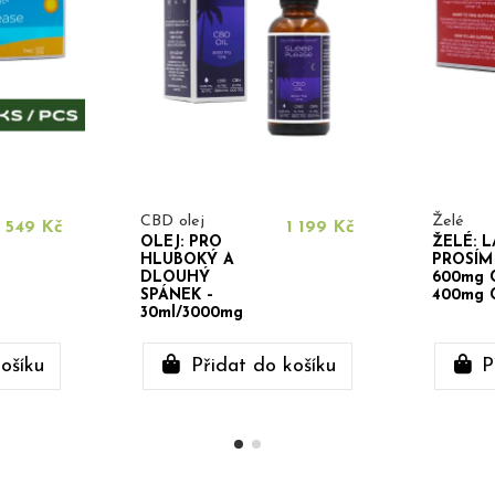
CBD olej
Želé
549 Kč
1 199 Kč
OLEJ: PRO
ŽELÉ: L
HLUBOKÝ A
PROSÍM 
DLOUHÝ
600mg 
SPÁNEK –
400mg 
30ml/3000mg
ošíku
Přidat do košíku
P