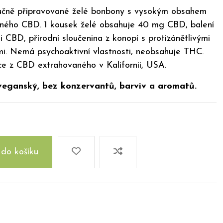
 ručně připravované želé bonbony s vysokým obsahem
vaného CBD. 1 kousek želé obsahuje 40 mg CBD, balení
i CBD, přírodní sloučenina z konopí s protizánětlivými
mi. Nemá psychoaktivní vlastnosti, neobsahuje THC.
e z CBD extrahovaného v Kalifornii, USA.
veganský, bez konzervantů, barviv a aromatů.
 do košíku