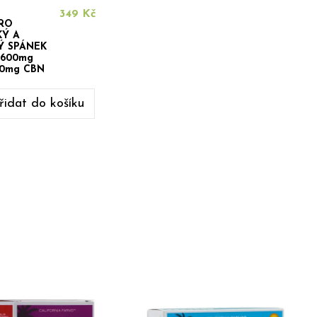
349 Kč
PRO
Ý A
 SPÁNEK
, 600mg
00mg CBN
řidat do košíku