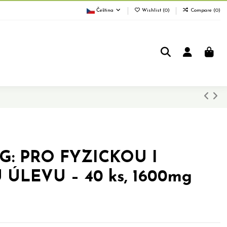
Čeština
Wishlist (
0
)
Compare (
0
)
G: PRO FYZICKOU I
ÚLEVU – 40 ks, 1600mg