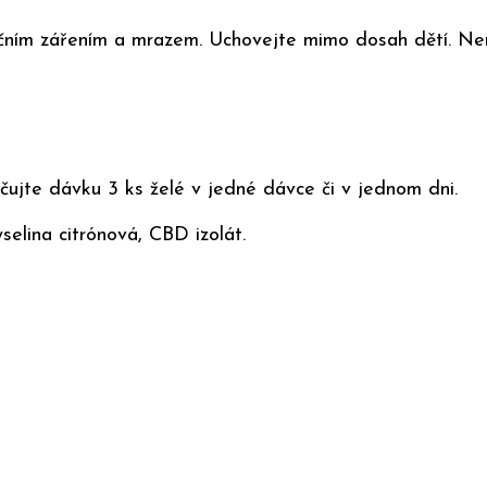
ečním zářením a mrazem. Uchovejte mimo dosah dětí. Nen
jte dávku 3 ks želé v jedné dávce či v jednom dni.
yselina citrónová, CBD izolát.