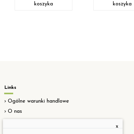
koszyka
koszyka
Links
Ogólne warunki handlowe
O nas
Oświadczenie o odpowiedzialności
x
Formularz odstąpienia od umowy