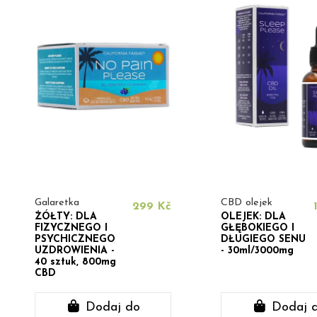
Galaretka
CBD olejek
299 Kč
ŻÓŁTY: DLA
OLEJEK: DLA
FIZYCZNEGO I
GŁĘBOKIEGO I
PSYCHICZNEGO
DŁUGIEGO SENU
UZDROWIENIA -
- 30ml/3000mg
40 sztuk, 800mg
CBD
Dodaj do
Dodaj 