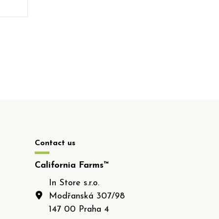
Contact us
California Farms™
In Store s.r.o.
Modřanská 307/98
147 00 Praha 4