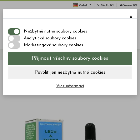
Deutsch
Wishlist (
0
)
Compare (
0
)
x
0
Nezbytně nutné soubory cookies
Menu
Suche
Anmelden
Warenkorb
Analytické soubory cookies
Marketingové soubory cookies
Startseite
Haustiere
CBD ÖL: LADY & TRAMP CBD ÖL FÜR HUNDE 30ml/300mg CBD
Přijmout všechny soubory cookies
Povolit jen nezbytně nutné cookies
Více informací