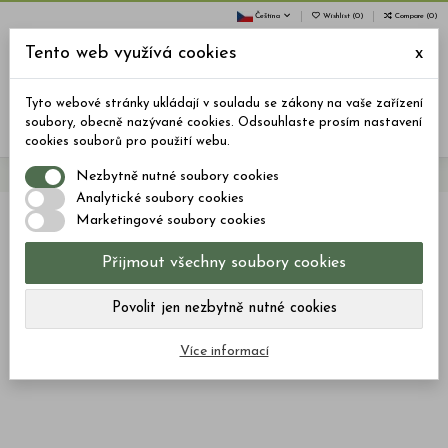
Čeština
Wishlist (
0
)
Compare (
0
)
Tento web využívá cookies
x
0
Tyto webové stránky ukládají v souladu se zákony na vaše zařízení
Menu
Vyhledávání
Přihlásit se
Košík
soubory, obecně nazývané cookies. Odsouhlaste prosím nastavení
cookies souborů pro použití webu.
Nezbytně nutné soubory cookies
Domů
Co je CBD?
Analytické soubory cookies
Marketingové soubory cookies
Přijmout všechny soubory cookies
Co je CBD?
Povolit jen nezbytně nutné cookies
There are no products.
Více informací